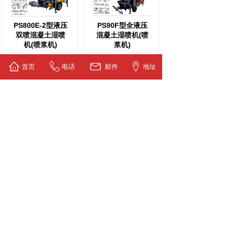
PS800E-2型液压
PS90F型全液压
双喷混凝土湿喷
混凝土湿喷机(喷
机(喷浆机)
浆机)
首页
电话
邮件
地址
JRD-PS350型钢
包专用湿法喷补
机(耐火材料喷
1
到第
页
共
1
页
版权所有 © 成都杰瑞达机械工程有限公司
备案号：蜀ICP备09008362号-1