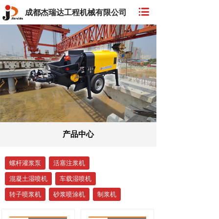
成都杰瑞达工程机械有限公司
产品中心
螺杆灌浆泵
活塞注浆机
混凝土湿喷机
车载湿喷机
转子喷浆机
砂浆喷涂机
制浆机