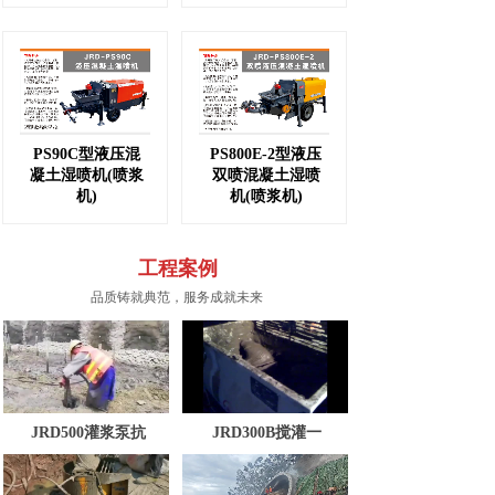
PS90C型液压混
PS800E-2型液压
凝土湿喷机(喷浆
双喷混凝土湿喷
机)
机(喷浆机)
工程案例
品质铸就典范，服务成就未来
JRD300B搅灌一
JRD500灌浆泵抗